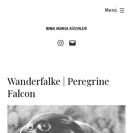
Zum
aufgeklappt
Menü
Inhalt
springen
NINA MARIA KÜCHLER
Instagram
E-
Mail
Wanderfalke | Peregrine
Falcon